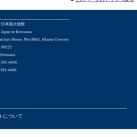
ナ日本国大使館
 Japan in Botswana
arclays House, Plot 8842, Khama Crescent
g 00222
 Botswana
-391-4456
-391-4468
トについて