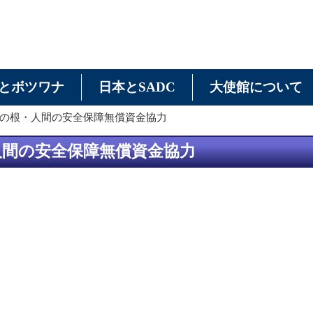
とボツワナ
日本とSADC
大使館について
草の根・人間の安全保障無償資金協力
人間の安全保障無償資金協力