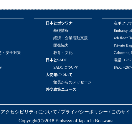
日本とボツワナ
在ボツワ
基礎情報
Embassy of
経済・企業活動支援
4th floor B
開発協力
Private Ba
意・安全対策
教育・文化
Gaborone,
日本とSADC
電話: +267
報
SADCについて
FAX: +267
大使館について
館長からのメッセージ
外交政策ニュース
/
/
アクセシビリティについて
プライバシーポリシー
このサイ
Copyright(C):2018 Embassy of Japan in Botswana