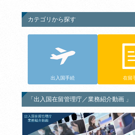
カテゴリから探す
出入国手続
在留
「出入国在留管理庁／業務紹介動画 」