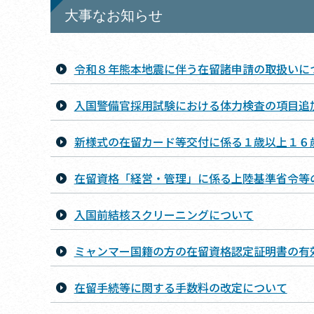
大事なお知らせ
令和８年熊本地震に伴う在留諸申請の取扱いに
入国警備官採用試験における体力検査の項目追
新様式の在留カード等交付に係る１歳以上１６
在留資格「経営・管理」に係る上陸基準省令等
入国前結核スクリーニングについて
ミャンマー国籍の方の在留資格認定証明書の有
在留手続等に関する手数料の改定について