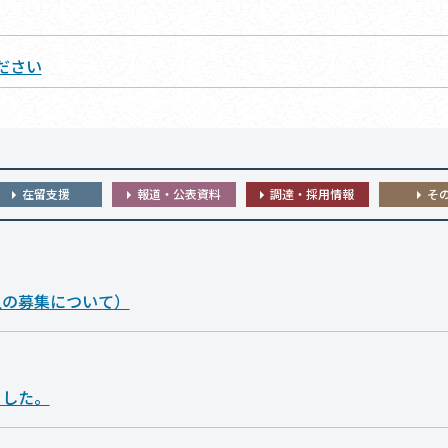
ださい
在留支援
報道・公表資料
調達・採用情報
そ
人の募集について）
ました。