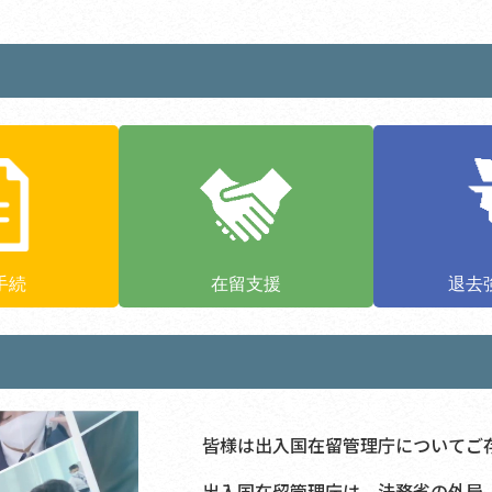
手続
在留支援
退去
皆様は出入国在留管理庁についてご
出入国在留管理庁は、法務省の外局