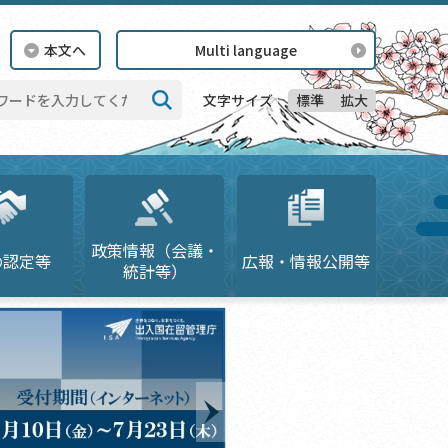
本文へ
Multi language
標準
拡大
文字サイズ
検索
政策情報（会議・
の認定等
広報・情報公開等
統計等）