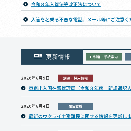
令和８年入管法等改正法について
入管を名乗る不審な電話、メール等にご注意く
更新情報
制度・手続案内
2026年8月5日
調達・採用情報
東京出入国在留管理局（令和８年度 新規通訳
2026年8月4日
在留支援
最新のウクライナ避難民に関する情報を更新し